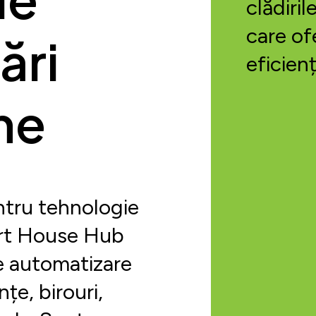
clădiri
care of
ări
eficienț
me
ntru tehnologie
mart House Hub
de automatizare
nțe, birouri,