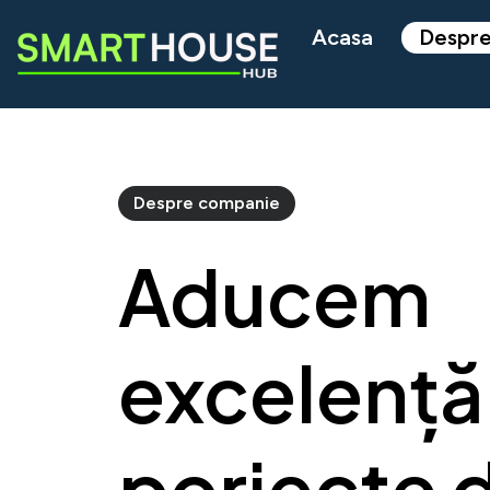
Acasa
Despre
Despre companie
Aducem
excelență
poriecte 