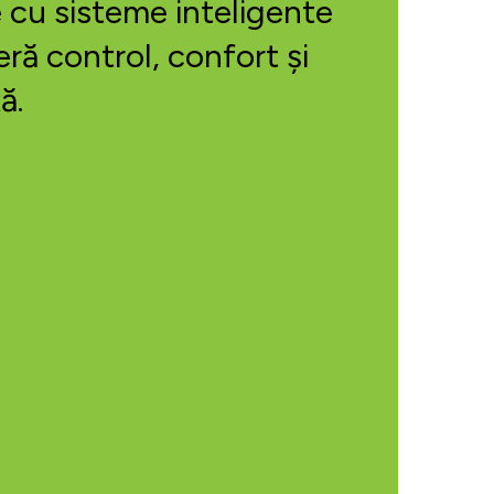
le cu sisteme inteligente
eră control, confort și
ă.