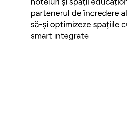
hoteluri și spații educați
partenerul de încredere al
să-și optimizeze spațiile 
smart integrate