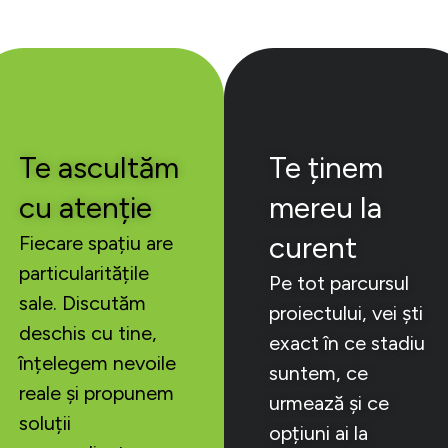
Te ascultăm
Te ținem
cu atenție
mereu la
curent
Fiecare spațiu are
particularitățile
Pe tot parcursul
sale. Discutăm
proiectului, vei ști
deschis cu tine,
exact în ce stadiu
înțelegem nevoile
suntem, ce
reale și propunem
urmează și ce
soluții
opțiuni ai la