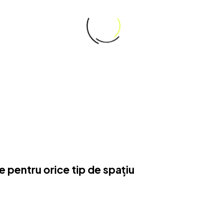
0
+
posibilități de integrare
te pentru orice tip de spațiu