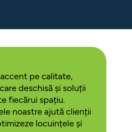
ccent pe calitate,
are deschisă și soluții
e fiecărui spațiu.
le noastre ajută clienții
ptimizeze locuințele și