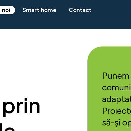
 noi
Smart home
Contact
Punem a
comunic
 prin
adaptat
Proiecte
să-și o
de